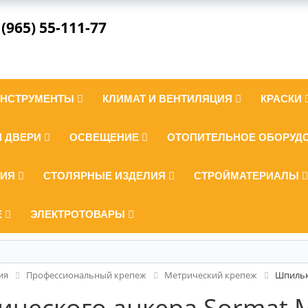
 (965) 55-111-77
ИНСТРУМЕНТЫ
КЛИМАТ И ВЕНТИЛЯЦИЯ
КРАСКИ
И ДВЕРИ
ОСВЕЩЕНИЕ
ОТОПИТЕЛЬНОЕ ОБОРУД
ЛИЯ
СТОЛЯРНЫЕ ИЗДЕЛИЯ
СТРОЙМАТЕРИАЛЫ
Е
ЭЛЕКТРОТОВАРЫ
ия
Профессиональный крепеж
Метрический крепеж
Шпильк
ического анкера Sormat 