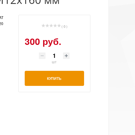
AT
20
( 0 )
300 руб.
шт
КУПИТЬ