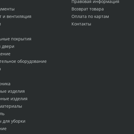
Правовая информация
ументы
Возврат товара
т и вентиляция
Оплата по картам
и
Контакты
ьные покрытия
и двери
ение
тельное оборудование
а
хника
ные изделия
рные изделия
материалы
ль
ы для уборки
ние