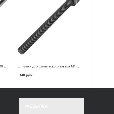
Шпилька усиленная DIN 976 16x300 мм класс прочности 6.8, оцинкованная
Шпильки для химического анкера M16x190 мм, сталь оцинкованная
140 руб.
РАССЫЛКА