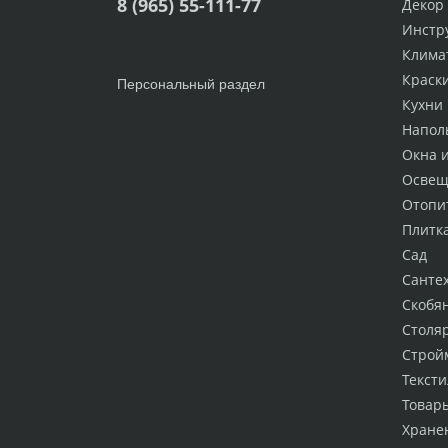
8 (965) 55-111-77
Декор
Инстр
Клима
Краск
Персональный раздел
Кухни
Напол
Окна 
Освещ
Отопи
Плитк
Сад
Санте
Скобя
Столя
Строй
Тексти
Товар
Хране