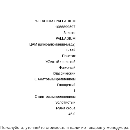
PALLADIUM / PALLADIUM
1086899597
Золото
PALLADIUM
ЦАМ (цинк-алюминий-медь)
Китай
Пакетик
Жёлтый / золотой
Фигурный
Классический
С болтовым креплением
Глянцевый
1
С винтовым креплением
Золотистый
Ручка скоба
46.0
 Пожалуйста, уточняйте стоимость и наличие товаров у менеджера.