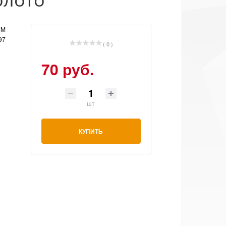
UM
97
( 0 )
70 руб.
шт
КУПИТЬ