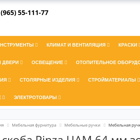
 (965) 55-111-77
ИНСТРУМЕНТЫ
КЛИМАТ И ВЕНТИЛЯЦИЯ
КРАСКИ
И ДВЕРИ
ОСВЕЩЕНИЕ
ОТОПИТЕЛЬНОЕ ОБОРУД
ЛИЯ
СТОЛЯРНЫЕ ИЗДЕЛИЯ
СТРОЙМАТЕРИАЛЫ
Е
ЭЛЕКТРОТОВАРЫ
ия
Мебельная фурнитура
Мебельные ручки
Мебельная ручк
скоба Pinza ЦАМ 64 мм з