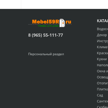
КАТА
Водос
8 (965) 55-111-77
Декор
Инстр
Клима
Краск
Персональный раздел
Кухни
Напол
Окна 
Освещ
Отопи
Плитк
Сад
Санте
Скобя