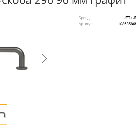
Бренд
JET / J
Артикул
10868586