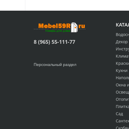
КАТА
Водос
8 (965) 55-111-77
Декор
Инстр
Клима
Краск
Персональный раздел
Кухни
Напол
Окна 
Освещ
Отопи
Плитк
Сад
Санте
Скобя