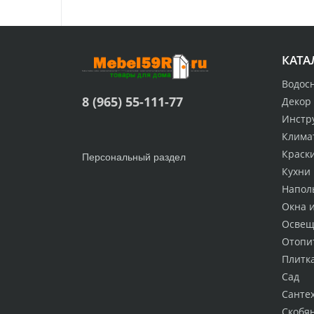
КАТА
Водос
8 (965) 55-111-77
Декор
Инстр
Клима
Краск
Персональный раздел
Кухни
Напол
Окна 
Освещ
Отопи
Плитк
Сад
Санте
Скобя