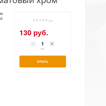
UM
62
( 0 )
130 руб.
шт
КУПИТЬ