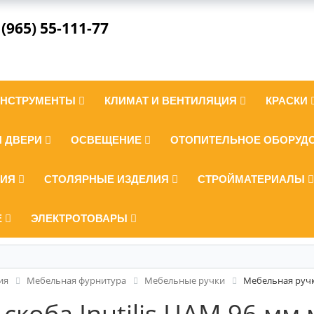
 (965) 55-111-77
ИНСТРУМЕНТЫ
КЛИМАТ И ВЕНТИЛЯЦИЯ
КРАСКИ
И ДВЕРИ
ОСВЕЩЕНИЕ
ОТОПИТЕЛЬНОЕ ОБОРУД
ЛИЯ
СТОЛЯРНЫЕ ИЗДЕЛИЯ
СТРОЙМАТЕРИАЛЫ
Е
ЭЛЕКТРОТОВАРЫ
ия
Мебельная фурнитура
Мебельные ручки
Мебельная ручк
скоба Inutilis ЦАМ 96 мм