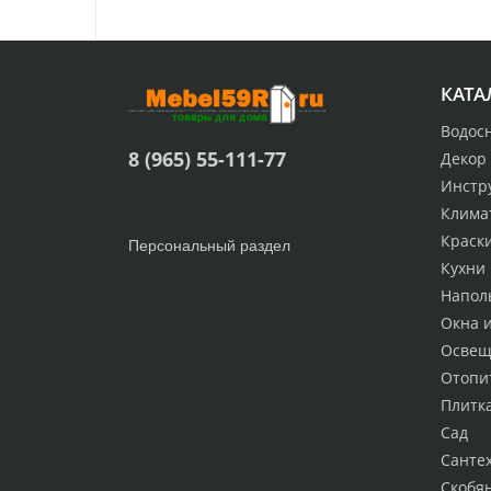
КАТА
Водос
8 (965) 55-111-77
Декор
Инстр
Клима
Краск
Персональный раздел
Кухни
Напол
Окна 
Освещ
Отопи
Плитк
Сад
Санте
Скобя