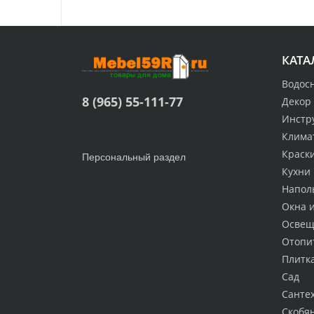
КАТА
Водос
8 (965) 55-111-77
Декор
Инстр
Клима
Краск
Персональный раздел
Кухни
Напол
Окна 
Освещ
Отопи
Плитк
Сад
Санте
Скобя