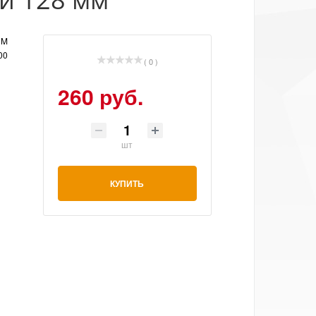
UM
00
( 0 )
260 руб.
шт
КУПИТЬ