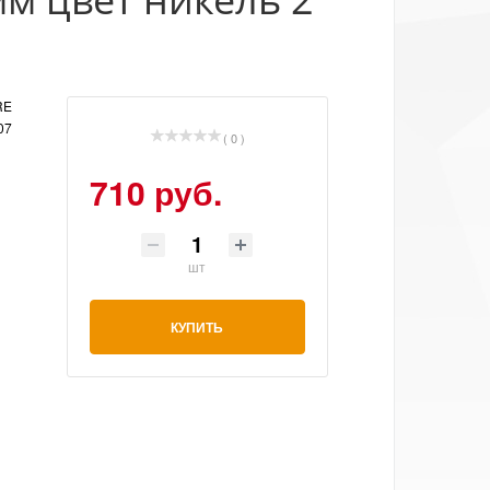
RE
07
( 0 )
710 руб.
шт
КУПИТЬ