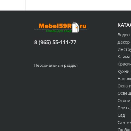
КАТА
Водос
8 (965) 55-111-77
Декор
Инстр
Клима
Краск
Персональный раздел
Кухни
Напол
Окна 
Освещ
Отопи
Плитк
Сад
Санте
Скобя