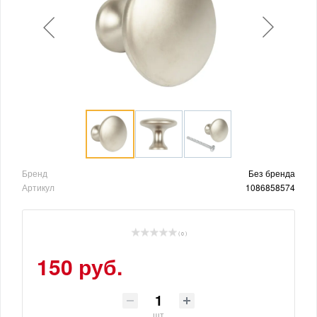
Бренд
Без бренда
Артикул
1086858574
( 0 )
150 руб.
шт