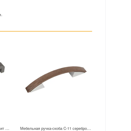
е.
Мебельная ручка-скоба C-38 графит 160 мм
Мебельная ручка-скоба C-11 серебро 96 мм дерево