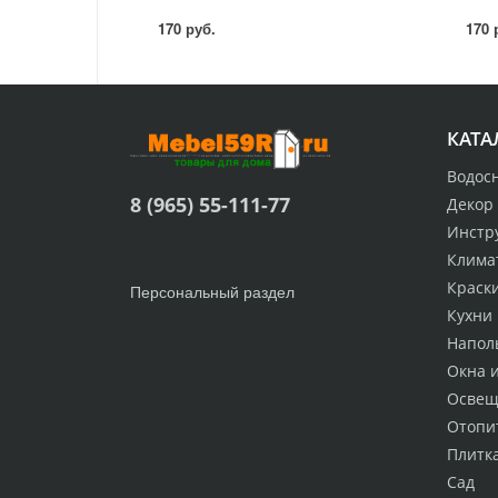
170 руб.
170 
КАТА
Водос
8 (965) 55-111-77
Декор
Инстр
Клима
Краск
Персональный раздел
Кухни
Напол
Окна 
Освещ
Отопи
Плитк
Сад