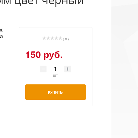
RE
29
( 0 )
150 руб.
шт
КУПИТЬ