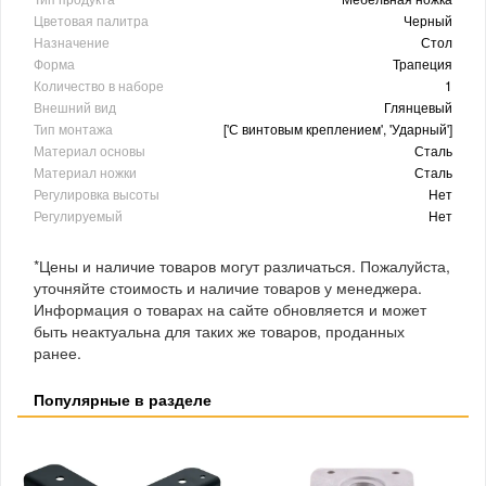
Цветовая палитра
Черный
Назначение
Стол
Форма
Трапеция
Количество в наборе
1
Внешний вид
Глянцевый
Тип монтажа
['С винтовым креплением', 'Ударный']
Материал основы
Сталь
Материал ножки
Сталь
Регулировка высоты
Нет
Регулируемый
Нет
*Цены и наличие товаров могут различаться. Пожалуйста,
уточняйте стоимость и наличие товаров у менеджера.
Информация о товарах на сайте обновляется и может
быть неактуальна для таких же товаров, проданных
ранее.
Популярные в разделе