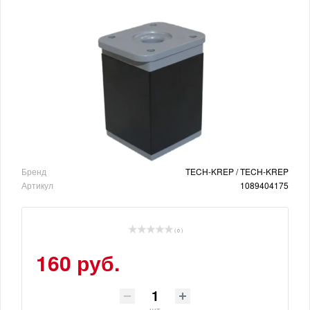
Бренд
TECH-KREP / TECH-KREP
Артикул
1089404175
( 0 )
160 руб.
шт