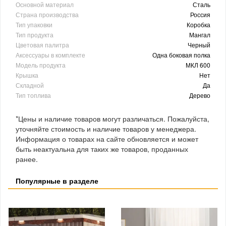
Основной материал
Сталь
Страна производства
Россия
Тип упаковки
Коробка
Тип продукта
Мангал
Цветовая палитра
Черный
Аксессуары в комплекте
Одна боковая полка
Модель продукта
МКЛ 600
Крышка
Нет
Складной
Да
Тип топлива
Дерево
*Цены и наличие товаров могут различаться. Пожалуйста,
уточняйте стоимость и наличие товаров у менеджера.
Информация о товарах на сайте обновляется и может
быть неактуальна для таких же товаров, проданных
ранее.
Популярные в разделе