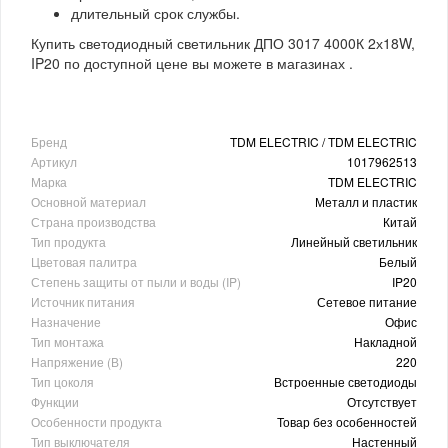
длительный срок службы.
Купить светодиодный светильник ДПО 3017 4000К 2х18W,
IP20 по доступной цене вы можете в магазинах .
Бренд
TDM ELECTRIC / TDM ELECTRIC
Артикул
1017962513
Марка
TDM ELECTRIC
Основной материал
Металл и пластик
Страна производства
Китай
Тип продукта
Линейный светильник
Цветовая палитра
Белый
Степень защиты от пыли и воды (IP)
IP20
Источник питания
Сетевое питание
Назначение
Офис
Тип монтажа
Накладной
Напряжение (В)
220
Тип цоколя
Встроенные светодиоды
Функции
Отсутствует
Особенности продукта
Товар без особенностей
Тип выключателя
Настенный