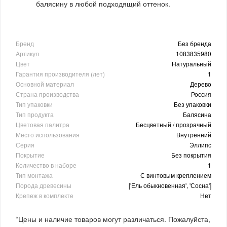
балясину в любой подходящий оттенок.
Бренд
Без бренда
Артикул
1083835980
Цвет
Натуральный
Гарантия производителя (лет)
1
Основной материал
Дерево
Страна производства
Россия
Тип упаковки
Без упаковки
Тип продукта
Балясина
Цветовая палитра
Бесцветный / прозрачный
Место использования
Внутренний
Серия
Эллипс
Покрытие
Без покрытия
Количество в наборе
1
Тип монтажа
С винтовым креплением
Порода древесины
['Ель обыкновенная', 'Сосна']
Крепеж в комплекте
Нет
*Цены и наличие товаров могут различаться. Пожалуйста,