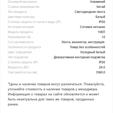
Основной материал
Алюминий
Страна производства
Китай
Тип продукта
Светодиодная лента
Цветовая палитра
Белый
Степень защиты от пыли и воды (IP)
IP20
Источник питания
Сетевое питание
Модель продукта
10КП
Напряжение (В)
12
Состав комплекта
Лента, коннектор, инструкция.
Особенности продукта
Товар без особенностей
Цвет освещения
Холодный белый
Тип подсветки
Декоративная контурная подсветка
Степень защиты (IP)
IP20
Мощность (Вт)
24.0
Световой поток (лм)
1560.0
*Цены и наличие товаров могут различаться. Пожалуйста,
уточняйте стоимость и наличие товаров у менеджера.
Информация о товарах на сайте обновляется и может
быть неактуальна для таких же товаров, проданных
ранее.