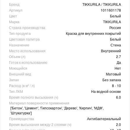
Бренд
TIKKURILA / TIKKURILA
Артикул
1011601178
Цвет
Белый
Марка
TIKKURILA
Страна производства
Россия
Тип продукта
Краска для внутренних покрытий
Цветовая палитра
Белый
Назначение
Стена
Место использования
Внутренний
Объем (л)
2.7
Готов к использованию
Да
Моющийся
Нет
Внешний вид
Матовый
Запах
Без запаха
Расход (в м² / л)
8 - 10
Тип ЛКМ
На водной основе
Время полного высыхания (ч)
6.0
Материал поверхности применения
['Бетон', 'Цемент', 'Гипсокартон', 'Дерево', 'Кирпич', 'МДФ',
'Штукатурка']
Преимущества
Антибактериальный
Время высыхания между 2 слоями (ч)
2.0