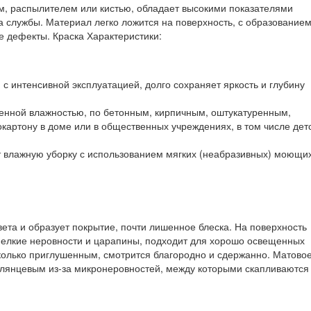
ом, распылителем или кистью, обладает высокими показателями
 службы. Материал легко ложится на поверхность, с образование
е дефекты. Краска Характеристики:
 интенсивной эксплуатацией, долго сохраняет яркость и глубину
енной влажностью, по бетонным, кирпичным, оштукатуренным,
артону в доме или в общественных учреждениях, в том числе детс
 влажную уборку с использованием мягких (неабразивных) моющи
ета и образует покрытие, почти лишенное блеска. На поверхность
мелкие неровности и царапины, подходит для хорошо освещенных
колько приглушенным, смотрится благородно и сдержанно. Матово
глянцевым из-за микронеровностей, между которыми скапливаются