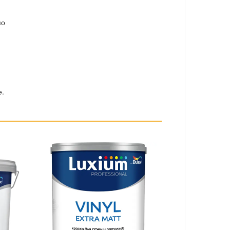
по
е.