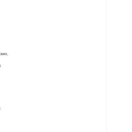
м
ких.
х
е