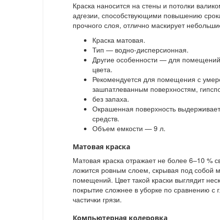
Краска наносится на стены и потолки валик
адгезии, способствующими повышению срока
прочного слоя, отлично маскирует небольши
Краска матовая.
Тип — водно-дисперсионная.
Другие особенности — для помещений с
цвета.
Рекомендуется для помещения с умер
зашпатлеванным поверхностям, гипспок
без запаха.
Окрашенная поверхность выдерживает
средств.
Объем емкости — 9 л.
Матовая краска
Матовая краска отражает не более 6–10 % св
ложится ровным слоем, скрывая под собой 
помещений. Цвет такой краски выглядит нес
покрытие сложнее в уборке по сравнению с 
частички грязи.
Компьютерная колеровка