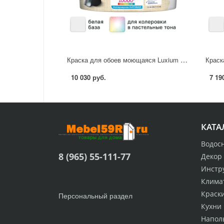
Краска для обоев моющаяся Luxium Classic Colour матовая цвет белый база BW 9 л
10 030 руб.
7 19
КАТА
Водос
8 (965) 55-111-77
Декор
Инстр
Клима
Краск
Персональный раздел
Кухни
Напол