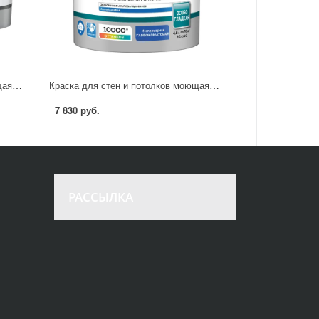
Краска для стен и потолков моющаяся Luxium Diamond матовая цвет белый база BW 9 л
Краска для стен и потолков моющаяся Luxium Vinyl Extra Matt глубокоматовая цвет белый база BW 4.5 л
7 830 руб.
РАССЫЛКА