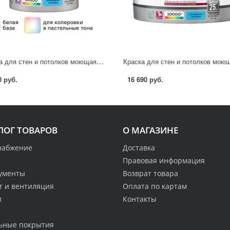
Краска для стен и потолков моющаяся Luxium Super Strong матовая цвет белый база BW 4.5 л
0 руб.
16 690 руб.
ЛОГ ТОВАРОВ
О МАГАЗИНЕ
набжение
Доставка
Правовая информация
ументы
Возврат товара
т и вентиляция
Оплата по картам
и
Контакты
ьные покрытия