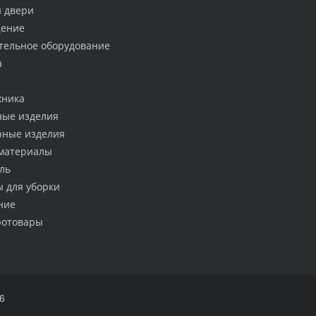
и двери
ение
тельное оборудование
а
хника
ные изделия
рные изделия
материалы
ль
ы для уборки
ние
ротовары
6