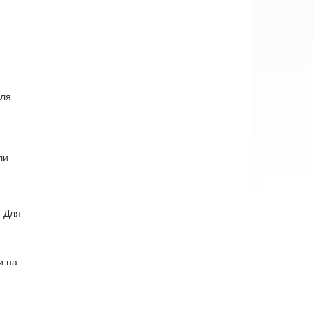
для
ли
. Для
и на