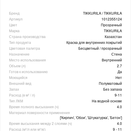
Бренд
TIKKURILA / TIKKURILA
Артикул
1012355124
Цвет
Прозрачный
Марка
TIKKURILA
Страна производства
Казахстан
Тип продукта
Краска для внутренних покрытий
Цветовая палитра
Бесцветный / прозрачный
Назначение
Стена
Место использования
Внутренний
Объем (л)
2.7
Готов к использованию
Да
Моющийся
Нет
Внешний вид
Полуматовый
Запах
Без запаха
Расход (в м² / л)
9-11
Тип ЛКМ
На водной основе
Время полного высыхания (ч)
4.0
Материал поверхности применения
['Кирпич', 'Обои', 'Штукатурка', 'Бетон']
Время высыхания между 2 слоями (ч)
4.0
Расход (м²/л или м²/кг)
9 - 11