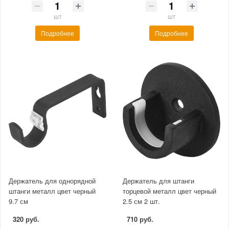
шт
шт
Подробнее
Подробнее
Держатель для однорядной
Держатель для штанги
штанги металл цвет черный
торцевой металл цвет черный
9.7 см
2.5 см 2 шт.
320 руб.
710 руб.