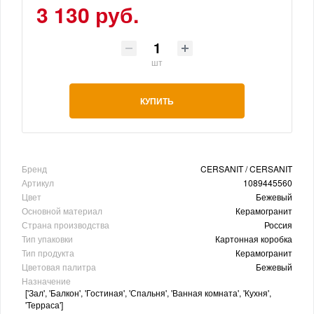
3 130 руб.
шт
КУПИТЬ
Бренд
CERSANIT / CERSANIT
Артикул
1089445560
Цвет
Бежевый
Основной материал
Керамогранит
Страна производства
Россия
Тип упаковки
Картонная коробка
Тип продукта
Керамогранит
Цветовая палитра
Бежевый
Назначение
['Зал', 'Балкон', 'Гостиная', 'Спальня', 'Ванная комната', 'Кухня',
'Терраса']