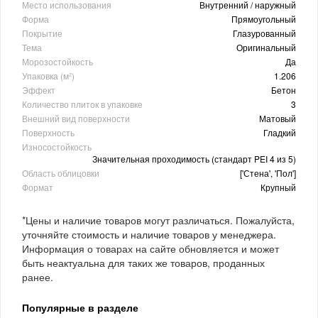
Место использования
Внутренний / наружный
Форма
Прямоугольный
Покрытие
Глазурованный
Тема
Оригинальный
Морозостойкость
Да
Упаковка (м²)
1.206
Эффект
Бетон
Количество плиток в упаковке
3
Внешний вид поверхности
Матовый
Поверхность
Гладкий
Износостойкость
Значительная проходимость (стандарт PEI 4 из 5)
Область облицовки
['Стена', 'Пол']
Формат
Крупный
*Цены и наличие товаров могут различаться. Пожалуйста,
уточняйте стоимость и наличие товаров у менеджера.
Информация о товарах на сайте обновляется и может
быть неактуальна для таких же товаров, проданных
ранее.
Популярные в разделе