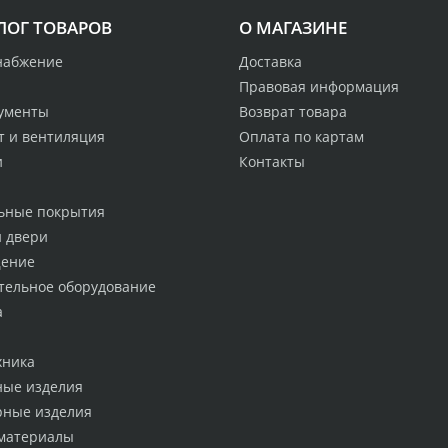
ЛОГ ТОВАРОВ
О МАГАЗИНЕ
набжение
Доставка
Правовая информация
ументы
Возврат товара
т и вентиляция
Оплата по картам
и
Контакты
ьные покрытия
и двери
ение
тельное оборудование
а
хника
ные изделия
рные изделия
материалы