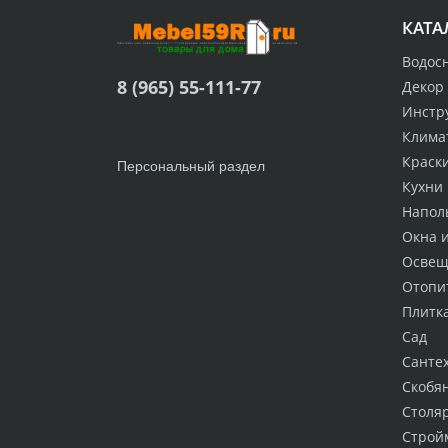
КАТА
Водос
8 (965) 55-111-77
Декор
Инстр
Клима
Краск
Персональный раздел
Кухни
Напол
Окна 
Освещ
Отопи
Плитк
Сад
Санте
Скобя
Столя
Строй