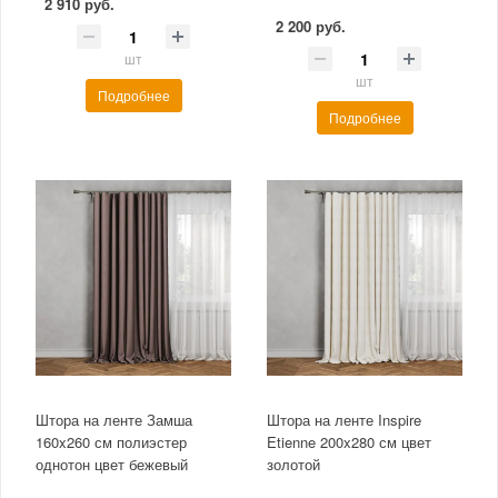
2 910 руб.
2 200 руб.
шт
шт
Подробнее
Подробнее
Штора на ленте Замша
Штора на ленте Inspire
160x260 см полиэстер
Etienne 200x280 см цвет
однотон цвет бежевый
золотой