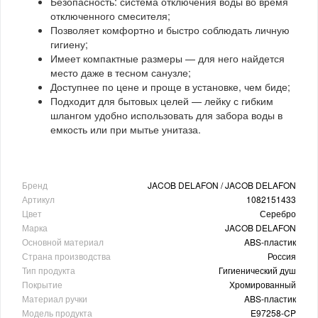
Безопасность: система отключения воды во время
отключенного смесителя;
Позволяет комфортно и быстро соблюдать личную
гигиену;
Имеет компактные размеры — для него найдется
место даже в тесном санузле;
Доступнее по цене и проще в установке, чем биде;
Подходит для бытовых целей — лейку с гибким
шлангом удобно использовать для забора воды в
емкость или при мытье унитаза.
Бренд
JACOB DELAFON / JACOB DELAFON
Артикул
1082151433
Цвет
Серебро
Марка
JACOB DELAFON
Основной материал
ABS-пластик
Страна производства
Россия
Тип продукта
Гигиенический душ
Покрытие
Хромированный
Материал ручки
ABS-пластик
Модель продукта
E97258-CP