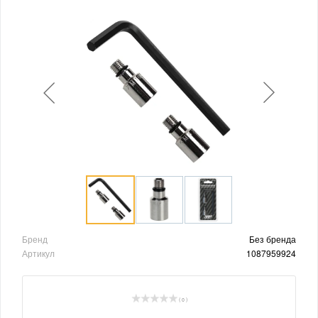
Бренд
Без бренда
Артикул
1087959924
( 0 )