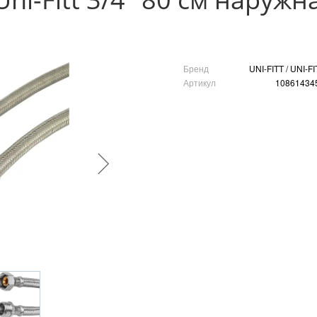
Бренд
UNI-FITT / UNI-FI
Артикул
10861434