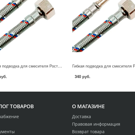
Гибкая подводка для смесителя Ростерм 1/2" М10x15 40 см НР-ВР
руб.
340 руб.
ЛОГ ТОВАРОВ
О МАГАЗИНЕ
набжение
Доставка
Правовая информация
ументы
Возврат товара