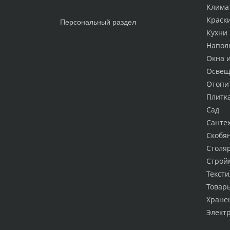
Клима
Краск
Персональный раздел
Кухни
Напол
Окна 
Освещ
Отопи
Плитк
Сад
Санте
Скобя
Столя
Строй
Тексти
Товар
Хране
Элект