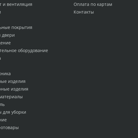
т и вентиляция
Оплата по картам
и
Контакты
ьные покрытия
и двери
ение
тельное оборудование
а
хника
ные изделия
рные изделия
материалы
ль
ы для уборки
ние
ротовары