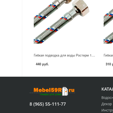
Гибкая подводка для воды Ростерм 1/2" 60 см НР-ВР
440 руб.
310 
КАТА
Водос
8 (965) 55-111-77
Декор
Инстр