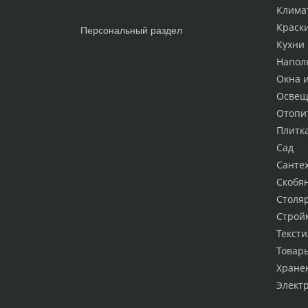
Клима
Краск
Персональный раздел
Кухни
Напол
Окна 
Освещ
Отопи
Плитк
Сад
Санте
Скобя
Столя
Строй
Тексти
Товар
Хране
Элект