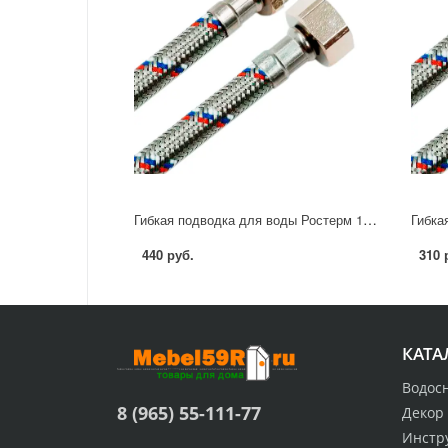
Гибкая подводка для воды Ростерм 1/2" 60 см НР-ВР
440 руб.
310 
КАТА
Водос
8 (965) 55-111-77
Декор
Инстр