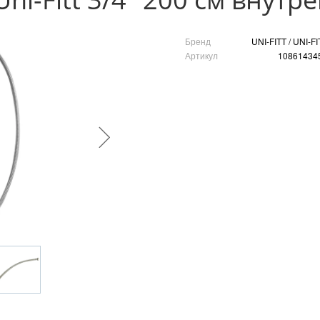
Бренд
UNI-FITT / UNI-FI
Артикул
10861434