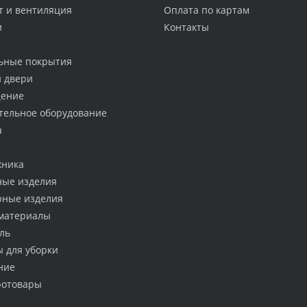
т и вентиляция
Оплата по картам
и
Контакты
ьные покрытия
и двери
ение
тельное оборудование
а
хника
ные изделия
рные изделия
материалы
ль
ы для уборки
ние
ротовары