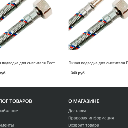
Гибкая подводка для смесителя Ростерм 1/2" М10x15 40 см НР-ВР
руб.
340 руб.
ЛОГ ТОВАРОВ
О МАГАЗИНЕ
набжение
Доставка
Правовая информация
ументы
Возврат товара