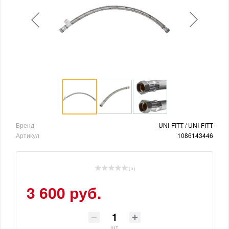
Бренд
UNI-FITT / UNI-FITT
Артикул
1086143446
( 0 )
3 600 руб.
шт