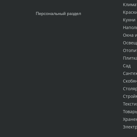
Клима
Краск
Персональный раздел
Кухни
Напол
Окна 
Освещ
Отопи
Плитк
Сад
Санте
Скобя
Столя
Строй
Тексти
Товар
Хране
Элект