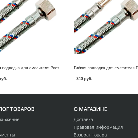
Гибкая подводка для смесителя Ростерм 1/2" М10x15 40 см НР-ВР
руб.
340 руб.
ЛОГ ТОВАРОВ
О МАГАЗИНЕ
набжение
Доставка
Правовая информация
ументы
Возврат товара