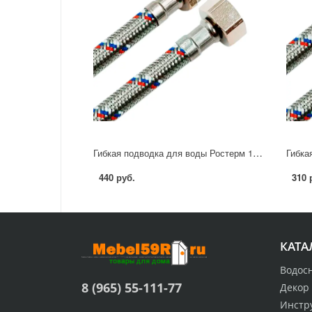
Гибкая подводка для воды Ростерм 1/2" 60 см НР-ВР
440 руб.
310 
КАТА
Водос
8 (965) 55-111-77
Декор
Инстр