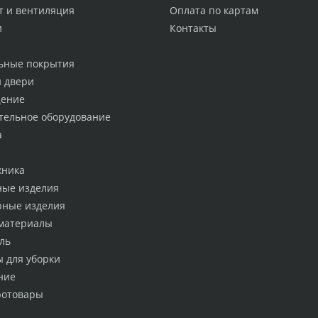
т и вентиляция
Оплата по картам
и
Контакты
ьные покрытия
и двери
ение
тельное оборудование
а
хника
ные изделия
рные изделия
материалы
ль
ы для уборки
ние
ротовары