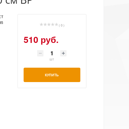
СТ
85
( 0 )
510 руб.
шт
КУПИТЬ