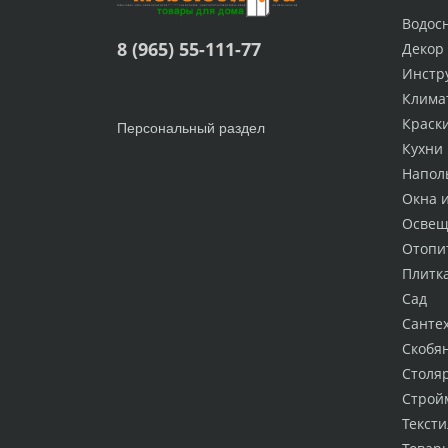
Водос
8 (965) 55-111-77
Декор
Инстр
Клима
Краск
Персональный раздел
Кухни
Напол
Окна 
Освещ
Отопи
Плитк
Сад
Санте
Скобя
Столя
Строй
Тексти