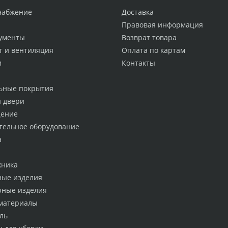
набжение
Доставка
Правовая информация
ументы
Возврат товара
т и вентиляция
Оплата по картам
и
Контакты
ьные покрытия
и двери
ение
тельное оборудование
а
хника
ные изделия
рные изделия
материалы
ль