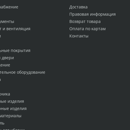
набжение
Доставка
Правовая информация
ументы
Возврат товара
т и вентиляция
Оплата по картам
и
Контакты
ьные покрытия
и двери
ение
тельное оборудование
а
хника
ные изделия
рные изделия
материалы
ль