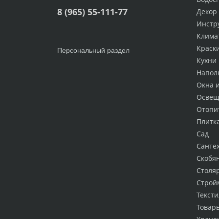
8 (965) 55-111-77
Декор
Инстр
Клима
Краск
Персональный раздел
Кухни
Напол
Окна 
Освещ
Отопи
Плитк
Сад
Санте
Скобя
Столя
Строй
Тексти
Товар