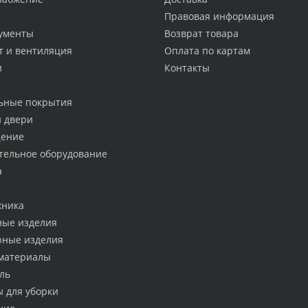
Правовая информация
ументы
Возврат товара
т и вентиляция
Оплата по картам
и
Контакты
ьные покрытия
и двери
ение
тельное оборудование
а
хника
ные изделия
рные изделия
материалы
ль
ы для уборки