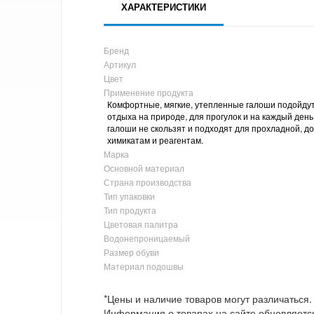
ХАРАКТЕРИСТИКИ
Бренд
Артикул
Цвет
Применение продукта
Комфортные, мягкие, утепленные галоши подойдут 
отдыха на природе, для прогулок и на каждый день
галоши не скользят и подходят для прохладной, до
химикатам и реагентам.
Марка
Основной материал
Страна производства
Тип упаковки
Тип продукта
Цветовая палитра
Водонепроницаемый
Размер обуви
Материал подошвы
*Цены и наличие товаров могут различаться.
Информация о товарах на сайте обновляется