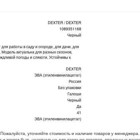
DEXTER / DEXTER
1089351168
Черный
для работы в саду и огороде, для дачи, для
. Модель актуальна для разных сезонов,
ждливой погоды и слякоти. Устойчивы к
DEXTER
ЭВА (этиленвинилацетат)
Россия
Без упаковки
Галоши
Черный
Да
41
ЭВА (этиленвинилацетат)
 Пожалуйста, уточняйте стоимость и наличие товаров у менеджера.
 и может быть неактуальна для таких же товаров, проданных ране