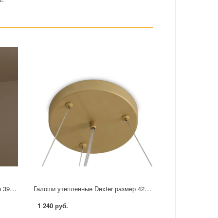
Галоши утепленные Dexter размер 39 цвет красный
Галоши утепленные Dexter размер 42 цвет светло-серый
1 240 руб.