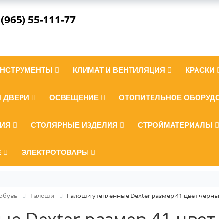
 (965) 55-111-77
ИНСТРУМЕНТЫ
КЛИМАТ И ВЕНТИЛЯЦИЯ
КРАСКИ
И ДВЕРИ
ОСВЕЩЕНИЕ
ОТОПИТЕЛЬНОЕ ОБОРУД
ЛИЯ
СТОЛЯРНЫЕ ИЗДЕЛИЯ
СТРОЙМАТЕРИАЛЫ
Е
ЭЛЕКТРОТОВАРЫ
 обувь
Галоши
Галоши утепленные Dexter размер 41 цвет черн
е Dexter размер 41 цве