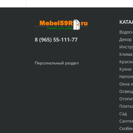
КАТА
Водос
8 (965) 55-111-77
Декор
Инстр
Клима
Краск
Персональный раздел
Кухни
Напол
Окна 
Освещ
Отопи
Плитк
Сад
Санте
Скобя