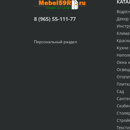
КАТА
Водос
8 (965) 55-111-77
Декор
Инстр
Клима
Краск
Персональный раздел
Кухни
Напол
Окна 
Освещ
Отопи
Плитк
Сад
Санте
Скобя
Столя
Строй
Тексти