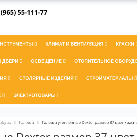
 (965) 55-111-77
ИНСТРУМЕНТЫ
КЛИМАТ И ВЕНТИЛЯЦИЯ
КРАСКИ
И ДВЕРИ
ОСВЕЩЕНИЕ
ОТОПИТЕЛЬНОЕ ОБОРУД
ЛИЯ
СТОЛЯРНЫЕ ИЗДЕЛИЯ
СТРОЙМАТЕРИАЛЫ
Е
ЭЛЕКТРОТОВАРЫ
 обувь
Галоши
Галоши утепленные Dexter размер 37 цвет красн
е Dexter размер 37 цвет