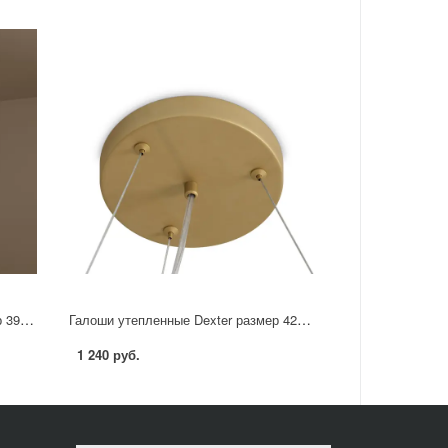
Галоши утепленные Dexter размер 39 цвет красный
Галоши утепленные Dexter размер 42 цвет светло-серый
1 240 руб.