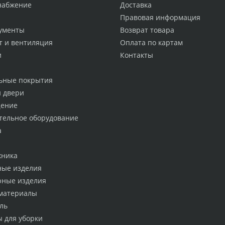
набжение
Доставка
Правовая информация
ументы
Возврат товара
т и вентиляция
Оплата по картам
и
Контакты
ьные покрытия
и двери
ение
тельное оборудование
а
хника
ные изделия
рные изделия
материалы
ль
ы для уборки