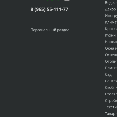
Водос
8 (965) 55-111-77
Декор
Инстр
Клима
Краск
Персональный раздел
Кухни
Напол
Окна 
Освещ
Отопи
Плитк
Сад
Санте
Скобя
Столя
Строй
Тексти
Товар