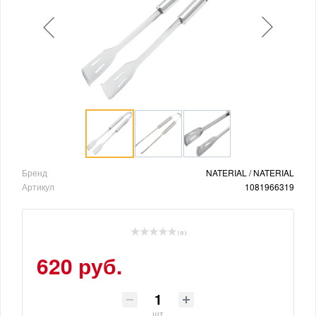
Бренд
NATERIAL / NATERIAL
Артикул
1081966319
( 0 )
620 руб.
шт