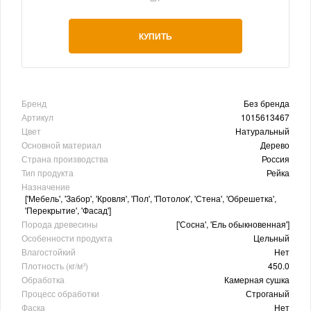
КУПИТЬ
Бренд
Без бренда
Артикул
1015613467
Цвет
Натуральный
Основной материал
Дерево
Страна производства
Россия
Тип продукта
Рейка
Назначение
['Мебель', 'Забор', 'Кровля', 'Пол', 'Потолок', 'Стена', 'Обрешетка',
'Перекрытие', 'Фасад']
Порода древесины
['Сосна', 'Ель обыкновенная']
Особенности продукта
Цельный
Влагостойкий
Нет
Плотность (кг/м³)
450.0
Обработка
Камерная сушка
Процесс обработки
Строганый
Фаска
Нет