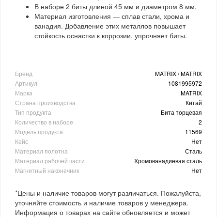
В наборе 2 биты длиной 45 мм и диаметром 8 мм.
Материал изготовления — сплав стали, хрома и
ванадия. Добавление этих металлов повышает
стойкость оснастки к коррозии, упрочняет биты.
Бренд
MATRIX / MATRIX
Артикул
1081995972
Марка
MATRIX
Страна производства
Китай
Тип продукта
Бита торцевая
Количество в наборе
2
Модель продукта
11569
Кейс
Нет
Материал полотна
Сталь
Материал рабочей части
Хромованадиевая сталь
Магнитный наконечник
Нет
*Цены и наличие товаров могут различаться. Пожалуйста,
уточняйте стоимость и наличие товаров у менеджера.
Информация о товарах на сайте обновляется и может