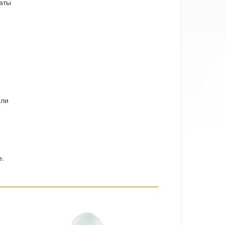
аты
или
е.