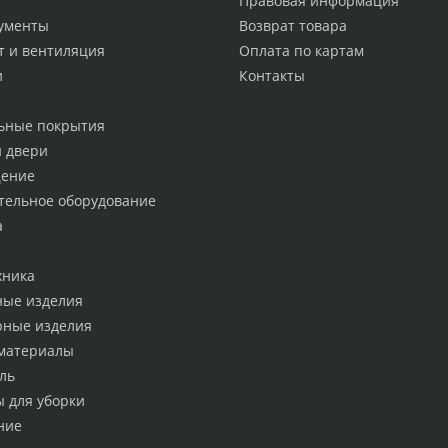
Правовая информация
ументы
Возврат товара
т и вентиляция
Оплата по картам
и
Контакты
ьные покрытия
и двери
ение
тельное оборудование
а
хника
ные изделия
рные изделия
материалы
ль
ы для уборки
ние