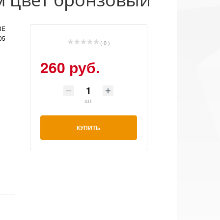
RE
05
( 0 )
260 руб.
шт
КУПИТЬ