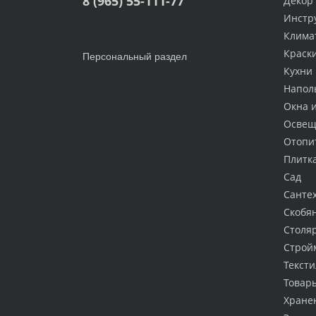
8 (965) 55-111-77
Декор
Инстр
Клима
Краск
Персональный раздел
Кухни
Напол
Окна 
Освещ
Отопи
Плитк
Сад
Санте
Скобя
Столя
Строй
Тексти
Товар
Хране