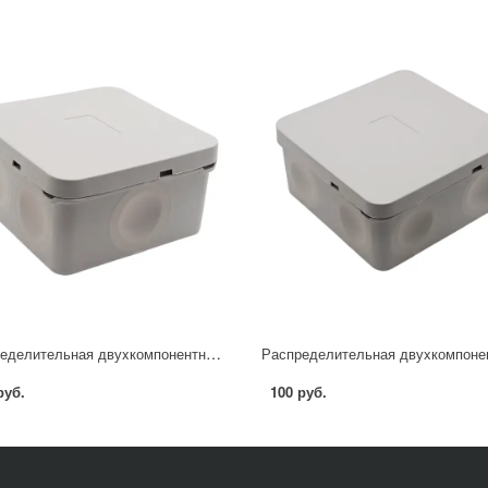
Распределительная двуxкомпонентная коробка Mirkl 85x85x40 мм 6 вводов IP66 цвет серый
руб.
100 руб.