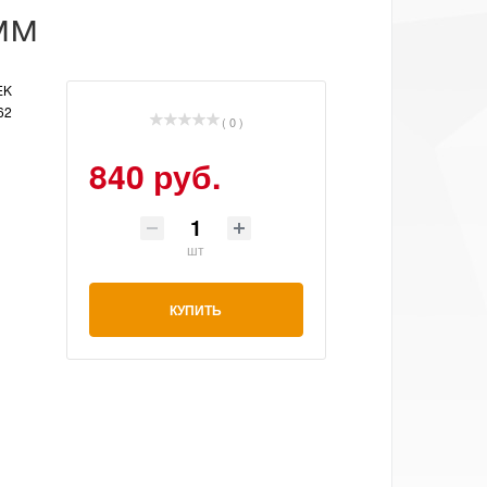
мм
IEK
62
( 0 )
840 руб.
шт
КУПИТЬ