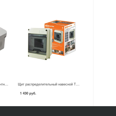
Распределительная двуxкомпонентная коробка Mirkl 70x70x40 мм 6 вводов IP66 цвет серый
Щит распределительный навесной TDM Electric ЩРН-П-5 5 модулей IP65 пластик
1 430 руб.