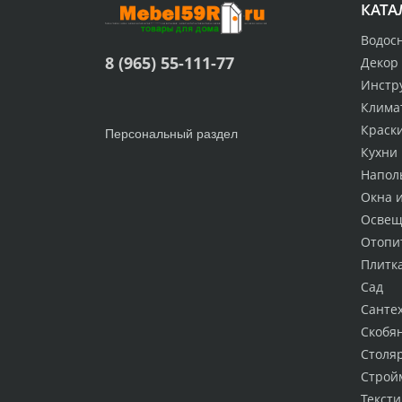
КАТА
Водос
8 (965) 55-111-77
Декор
Инстр
Клима
Краск
Персональный раздел
Кухни
Напол
Окна 
Освещ
Отопи
Плитк
Сад
Санте
Скобя
Столя
Строй
Тексти